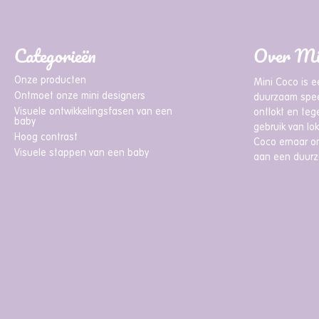
Categorieën
Over Mi
Onze producten
Mini Coco is e
Ontmoet onze mini designers
duurzaam spee
Visuele ontwikkelingsfasen van een
ontlokt en tege
baby
gebruik van lo
Hoog contrast
Coco ernaar om
Visuele stappen van een baby
aan een duurz