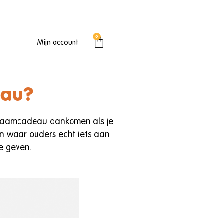
0
Mijn account
eau?
r kraamcadeau aankomen als je
en waar ouders echt iets aan
e geven.