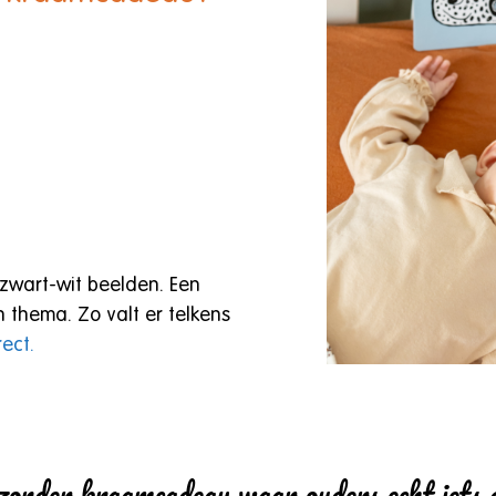
 zwart-wit beelden. Een
en thema. Zo valt er telkens
ect.
jzonder kraamcadeau waar ouders echt iets 