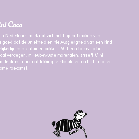
ni Coco
en Nederlands merk dat zich richt op het maken van
lgoed dat de uniekheid en nieuwsgierigheid van een kind
lijkertijd hun zintuigen prikkelt. Met een focus op het
kaal verkregen, milieubewuste materialen, streeft Mini
 de drang naar ontdekking te stimuleren en bij te dragen
ame toekomst.